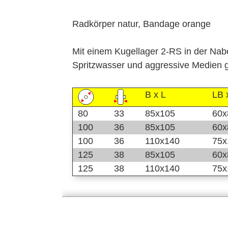
Radkörper natur, Bandage orange
Mit einem Kugellager 2-RS in der Nab
Spritzwasser und aggressive Medien g
B x L
LB 
80
33
85x105
60x
100
36
85x105
60x
100
36
110x140
75x
125
38
85x105
60x
125
38
110x140
75x