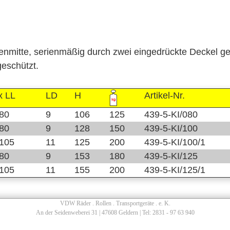
enmitte, serienmäßig durch zwei eingedrückte Deckel g
eschützt.
x LL
LD
H
Artikel-Nr.
80
9
106
125
439-5-KI/080
80
9
128
150
439-5-KI/100
105
11
125
200
439-5-KI/100/1
80
9
153
180
439-5-KI/125
105
11
155
200
439-5-KI/125/1
VDW Räder . Rollen . Transportgeräte . e. K.
An der Seidenweberei 31 | 47608 Geldern | Tel: 2831 - 97 63 940