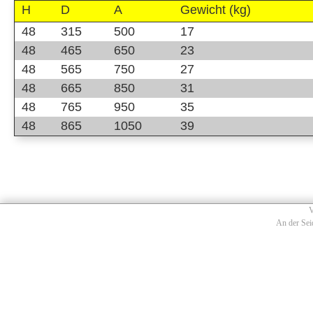
H
D
A
Gewicht (kg)
48
315
500
17
48
465
650
23
48
565
750
27
48
665
850
31
48
765
950
35
48
865
1050
39
V
An der Sei