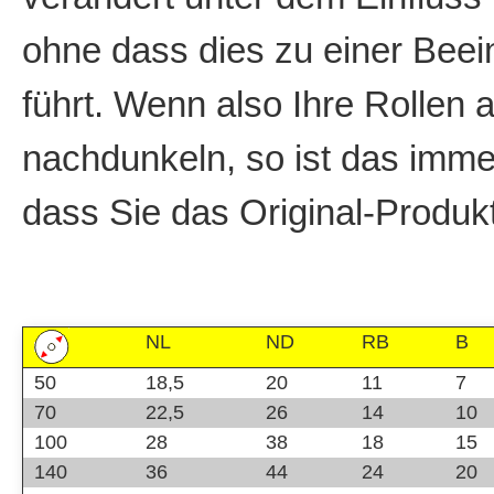
ohne dass dies zu einer Beein
führt. Wenn also Ihre Rollen 
nachdunkeln, so ist das imme
dass Sie das Original-Produk
NL
ND
RB
B
50
18,5
20
11
7
70
22,5
26
14
10
100
28
38
18
15
140
36
44
24
20