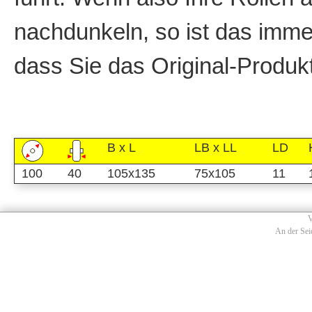
nachdunkeln, so ist das imme
dass Sie das Original-Produk
B x L
LB x LL
LD
100
40
105x135
75x105
11
V
An der Sei